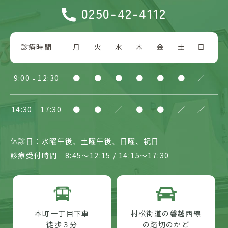
0250-42-4112
診療時間
月
火
水
木
金
土
日
9:00
12:30
●
●
●
●
●
●
／
14:30
17:30
●
●
／
●
●
／
／
休診日：水曜午後、土曜午後、日曜、祝日
診療受付時間 8:45～12:15 / 14:15～17:30
本町一丁目下車
村松街道の磐越西線
徒歩３分
の踏切のかど