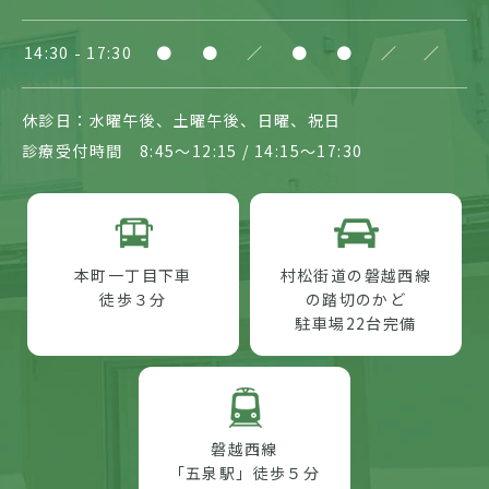
14:30
17:30
●
●
／
●
●
／
／
休診日：水曜午後、土曜午後、日曜、祝日
診療受付時間 8:45～12:15 / 14:15～17:30
本町一丁目下車
村松街道の磐越西線
徒歩３分
の踏切のかど
駐車場22台完備
磐越西線
「五泉駅」徒歩５分