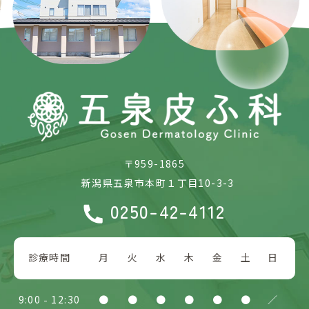
〒959-1865
新潟県五泉市本町１丁目10-3-3
0250-42-4112
診療時間
月
火
水
木
金
土
日
9:00
12:30
●
●
●
●
●
●
／