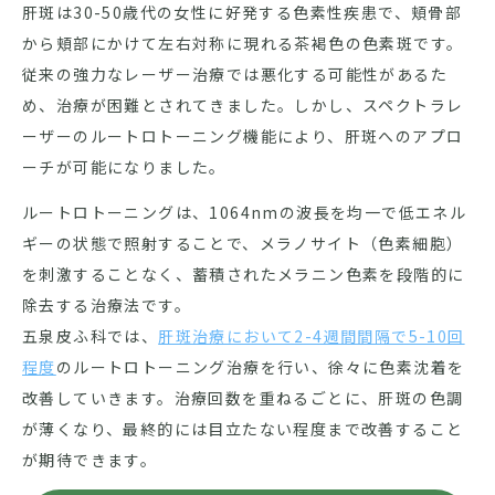
肝斑は30-50歳代の女性に好発する色素性疾患で、頬骨部
から頬部にかけて左右対称に現れる茶褐色の色素斑です。
従来の強力なレーザー治療では悪化する可能性があるた
め、治療が困難とされてきました。しかし、スペクトラレ
ーザーのルートロトーニング機能により、肝斑へのアプロ
ーチが可能になりました。
ルートロトーニングは、1064nmの波長を均一で低エネル
ギーの状態で照射することで、メラノサイト（色素細胞）
を刺激することなく、蓄積されたメラニン色素を段階的に
除去する治療法です。
五泉皮ふ科では、
肝斑治療において2-4週間間隔で5-10回
程度
のルートロトーニング治療を行い、徐々に色素沈着を
改善していきます。治療回数を重ねるごとに、肝斑の色調
が薄くなり、最終的には目立たない程度まで改善すること
が期待できます。